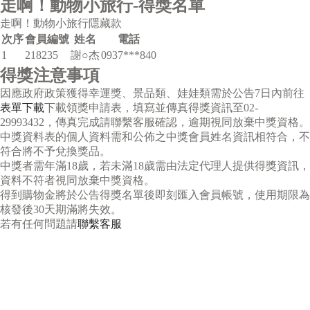
走啊！動物小旅行-得獎名單
走啊！動物小旅行隱藏款
次序
會員編號
姓名
電話
1
218235
謝○杰
0937***840
得獎注意事項
因應政府政策獲得幸運獎、景品類、娃娃類需於公告7日內前往
表單下載
下載領獎申請表，填寫並傳真得獎資訊至
02-
29993432
，傳真完成請聯繫客服確認，逾期視同放棄中獎資格。
中獎資料表的個人資料需和公佈之中獎會員姓名資訊相符合，不
符合將不予兌換獎品。
中獎者需年滿18歲，若未滿18歲需由法定代理人提供得獎資訊，
資料不符者視同放棄中獎資格。
得到購物金將於公告得獎名單後即刻匯入會員帳號，使用期限為
核發後30天期滿將失效。
若有任何問題請
聯繫客服