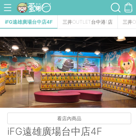
iFG遠雄廣場台中店4F
三井OUTLET台中港1店
三井O
Previous
Ne
看店內商品
iFG遠雄廣場台中店4F